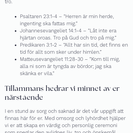
tro.
Psaltaren 23:1-4 – ”Herren är min herde,
ingenting ska fattas mig.”
Johannesevangeliet 14:1-4 – ”Låt inte era
hjärtan oroas. Tro på Gud och tro på mig.”
Predikaren 3:1-2 – ”Allt har sin tid, det finns en
tid för allt som sker under himlen.”
Matteusevangeliet 11:28-30 – ”Kom till mig,
alla ni som är tyngda av bördor; jag ska
skänka er vila.”
Tillammans hedrar vi minnet av er
närstående
I en stund av sorg och saknad är det vår uppgift att
finnas här för er. Med omsorg och lyhördhet hjälper
vi er att skapa en värdig och personlig ceremoni
som speglar den avlidnes liv, tro och önskemål.