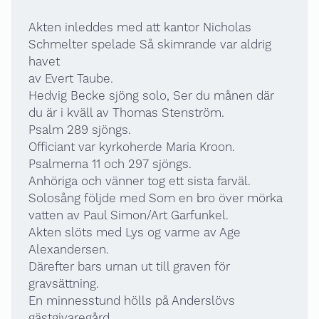
Akten inleddes med att kantor Nicholas
Schmelter spelade Så skimrande var aldrig
havet
av Evert Taube.
Hedvig Becke sjöng solo, Ser du månen där
du är i kväll av Thomas Stenström.
Psalm 289 sjöngs.
Officiant var kyrkoherde Maria Kroon.
Psalmerna 11 och 297 sjöngs.
Anhöriga och vänner tog ett sista farväl.
Solosång följde med Som en bro över mörka
vatten av Paul Simon/Art Garfunkel.
Akten slöts med Lys og varme av Age
Alexandersen.
Därefter bars urnan ut till graven för
gravsättning.
En minnesstund hölls på Anderslövs
gästgivaregård.