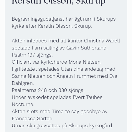
Kerstin Olsson, Skurup
Begravningsgudstjänst har ägt rum i Skurups
kyrka efter Kerstin Olsson, Skurup.
Akten inleddes med att kantor Christina Warell
spelade I am sailing av Gavin Sutherland.
Psalm 197 sjöngs.
Officiant var kyrkoherde Mona Nielsen.
I griftetalet spelades Utan dina andetag med
Sanna Nielsen och Ängeln i rummet med Eva
Dahlgren.
Psalmerna 248 och 830 sjöngs.
Under avskedet spelades Evert Taubes
Nocturne.
Akten slöts med Time to say goodbye av
Francesco Sartori.
Urnan ska gravsättas på Skurups kyrkogård