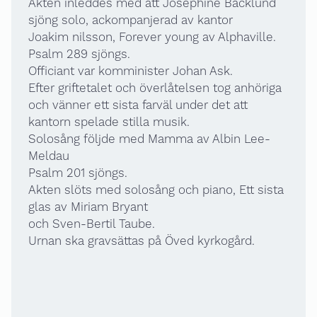
Akten inleddes med att Josephine Bäcklund
sjöng solo, ackompanjerad av kantor
Joakim nilsson, Forever young av Alphaville.
Psalm 289 sjöngs.
Officiant var komminister Johan Ask.
Efter griftetalet och överlåtelsen tog anhöriga
och vänner ett sista farväl under det att
kantorn spelade stilla musik.
Solosång följde med Mamma av Albin Lee-
Meldau
Psalm 201 sjöngs.
Akten slöts med solosång och piano, Ett sista
glas av Miriam Bryant
och Sven-Bertil Taube.
Urnan ska gravsättas på Öved kyrkogård.