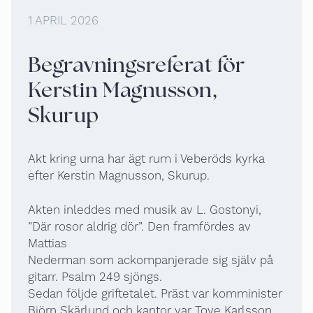
1 APRIL 2026
Begravningsreferat för
Kerstin Magnusson,
Skurup
Akt kring urna har ägt rum i Veberöds kyrka
efter Kerstin Magnusson, Skurup.
Akten inleddes med musik av L. Gostonyi,
”Där rosor aldrig dör”. Den framfördes av
Mattias
Nederman som ackompanjerade sig själv på
gitarr. Psalm 249 sjöngs.
Sedan följde griftetalet. Präst var komminister
Björn Skärlund och kantor var Tove Karlsson.