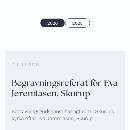
Om oss
2026
2025
Kontakta oss
7 JULI 2026
Begravningsreferat för Eva
Jeremiasen, Skurup
Begravningsgudstjänst har ägt rum i Skurups
kyrka efter Eva Jeremiasen, Skurup.