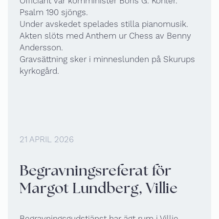
Officiant var komminister Boris G. Köhler.
Psalm 190 sjöngs.
Under avskedet spelades stilla pianomusik.
Akten slöts med Anthem ur Chess av Benny
Andersson.
Gravsättning sker i minneslunden på Skurups
kyrkogård.
21 APRIL 2026
Begravningsreferat för
Margot Lundberg, Villie