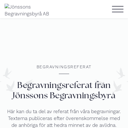
Skip
to
content
Planera begravning
BEGRAVNINGSREFERAT
Juridik
Begravningsreferat från
Minnesrummet
Jönssons Begravningsbyrå
Här kan du ta del av referat från våra begravningar.
Begravningsreferat
Texterna publiceras efter överenskommelse med
de anhöriga för att hedra minnet av de avlidna.