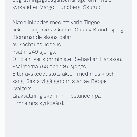
Begravningsgudstjänst har ägt rum i Villie
kyrka efter Margot Lundberg, Skurup.
Akten inleddes med att Karin Tingne
ackompanjerad av kantor Gustav Brandt sjöng
Blommande sköna dalar
av Zacharias Topelis.
Psalm 249 sjöngs.
Officiant var komminister Sebastian Hansson.
Psalmerna 768 och 297 sjöngs.
Efter avskedet slöts akten med musik och
sång, Sakta vi gå genom stan av Beppe
Wolgers.
Gravsättning sker i minneslunden på
Limhamns kyrkogård.